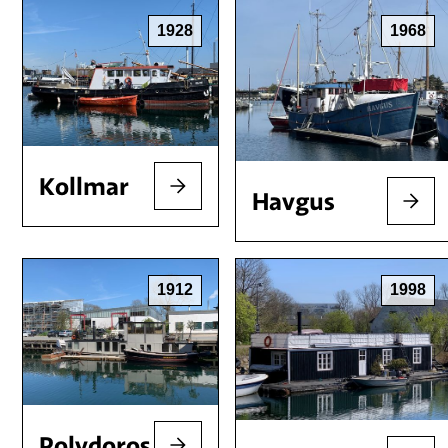
1928
1968
Kollmar
Havgus
1912
1998
Polydoros