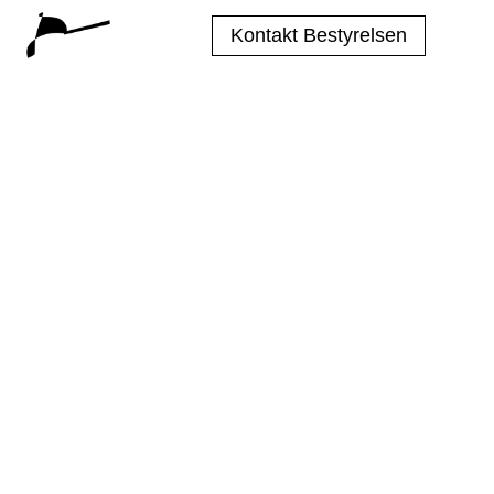
Kontakt Bestyrelsen
Blue
Byggeår
Byggested
Type
2024
Trelleborg
Husbåd