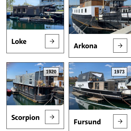
Loke
Arkona
1920
1973
Scorpion
Fursund