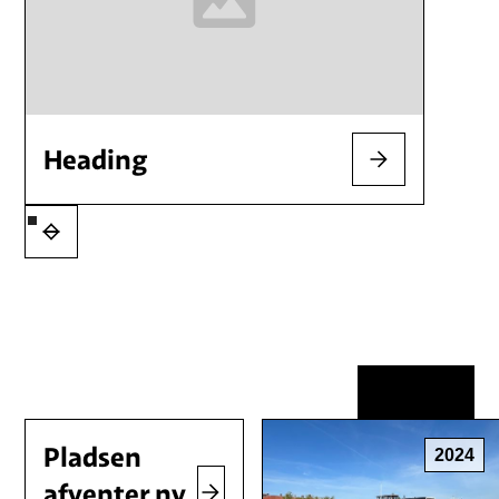
Heading
View all
Pladsen
2024
afventer ny