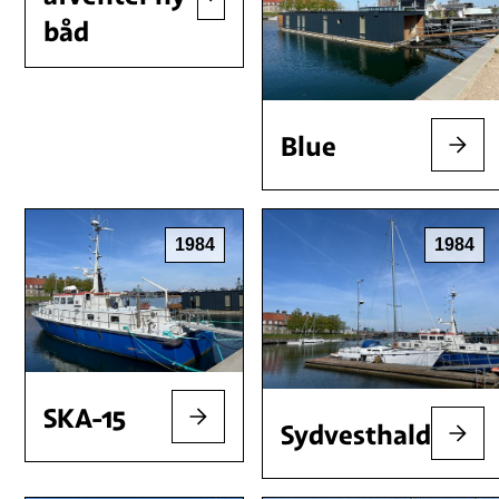
båd
Blue
1984
1984
SKA-15
Sydvesthald