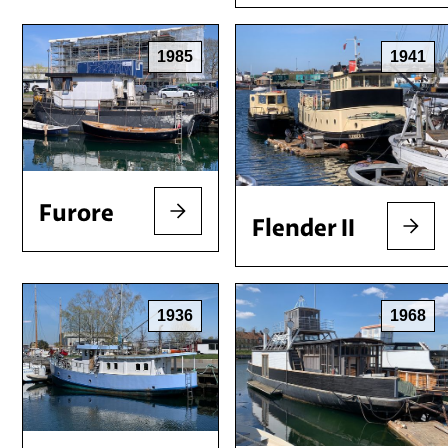
1985
1941
Furore
Flender II
1936
1968