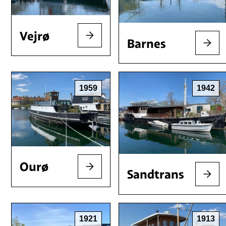
Vejrø
Barnes
1959
1942
Ourø
Sandtrans
1921
1913