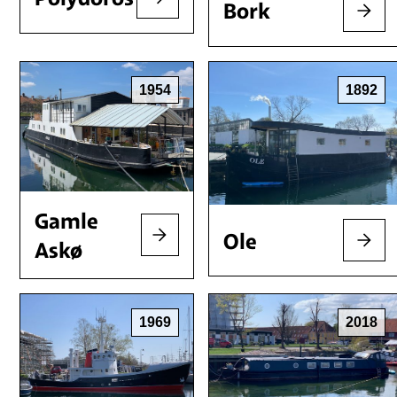
Bork
1954
1892
Gamle
Ole
Askø
1969
2018