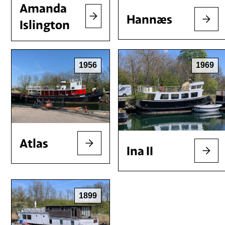
Amanda
Hannæs
Islington
1956
1969
Atlas
Ina II
1899